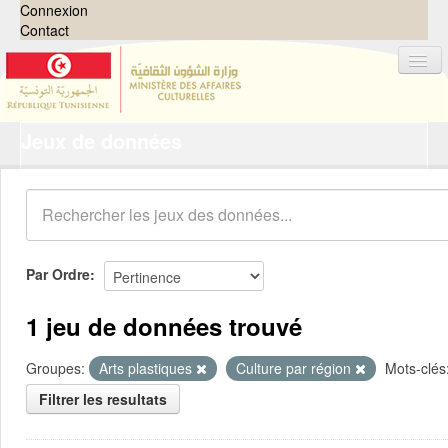
Connexion
Contact
Jeux de données
Jeux de données
Organisations
Groupes
Demandes
0
Par Ordre
À propos
1 jeu de données trouvé
Groupes:
Arts plastiques
Culture par région
Mots-clés
Filtrer les resultats