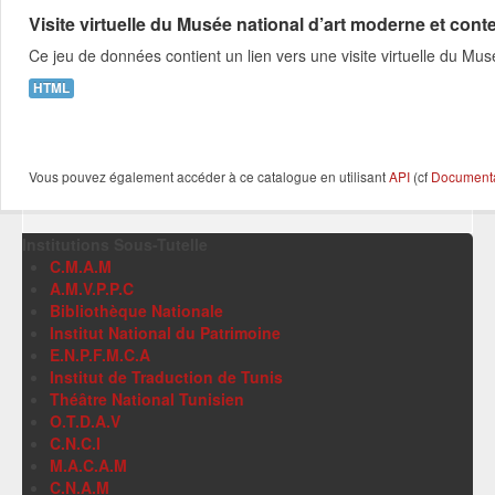
Visite virtuelle du Musée national d’art moderne et c
Ce jeu de données contient un lien vers une visite virtuelle du 
HTML
Vous pouvez également accéder à ce catalogue en utilisant
API
(cf
Documentat
Institutions Sous-Tutelle
C.M.A.M
A.M.V.P.P.C
Bibliothèque Nationale
Institut National du Patrimoine
E.N.P.F.M.C.A
Institut de Traduction de Tunis
Théâtre National Tunisien
O.T.D.A.V
C.N.C.I
M.A.C.A.M
C.N.A.M