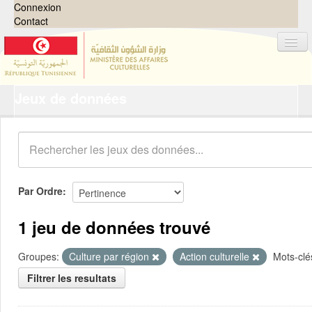
Connexion
Contact
Jeux de données
Jeux de données
Organisations
Groupes
Demandes
0
Par Ordre
À propos
1 jeu de données trouvé
Groupes:
Culture par région
Action culturelle
Mots-clé
Filtrer les resultats