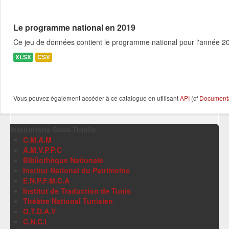
Le programme national en 2019
Ce jeu de données contient le programme national pour l'année 201
XLSX
CSV
Vous pouvez également accéder à ce catalogue en utilisant
API
(cf
Documentat
Institutions Sous-Tutelle
C.M.A.M
A.M.V.P.P.C
Bibliothèque Nationale
Institut National du Patrimoine
E.N.P.F.M.C.A
Institut de Traduction de Tunis
Théâtre National Tunisien
O.T.D.A.V
C.N.C.I