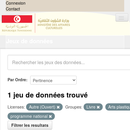
Connexion
Contact
Jeux de données
Jeux de données
Organisations
Groupes
Demandes
0
Par Ordre
À propos
1 jeu de données trouvé
Licenses:
Autre (Ouvert)
Groupes:
Livre
Arts plasti
programme national
Filtrer les resultats