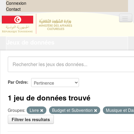
Connexion
Contact
Jeux de données
Jeux de données
Organisations
Groupes
Demandes
0
Par Ordre
À propos
1 jeu de données trouvé
Groupes:
Livre
Budget et Subvention
Musique et D
Filtrer les resultats