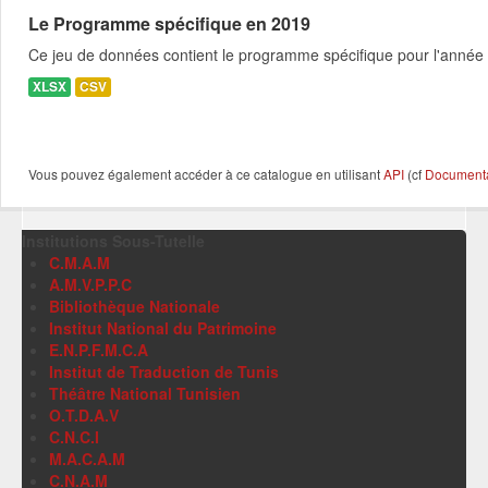
Le Programme spécifique en 2019
Ce jeu de données contient le programme spécifique pour l'année 
XLSX
CSV
Vous pouvez également accéder à ce catalogue en utilisant
API
(cf
Documentat
Institutions Sous-Tutelle
C.M.A.M
A.M.V.P.P.C
Bibliothèque Nationale
Institut National du Patrimoine
E.N.P.F.M.C.A
Institut de Traduction de Tunis
Théâtre National Tunisien
O.T.D.A.V
C.N.C.I
M.A.C.A.M
C.N.A.M