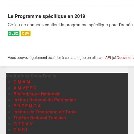
Le Programme spécifique en 2019
Ce jeu de données contient le programme spécifique pour l'année 
XLSX
CSV
Vous pouvez également accéder à ce catalogue en utilisant
API
(cf
Documentat
Institutions Sous-Tutelle
C.M.A.M
A.M.V.P.P.C
Bibliothèque Nationale
Institut National du Patrimoine
E.N.P.F.M.C.A
Institut de Traduction de Tunis
Théâtre National Tunisien
O.T.D.A.V
C.N.C.I