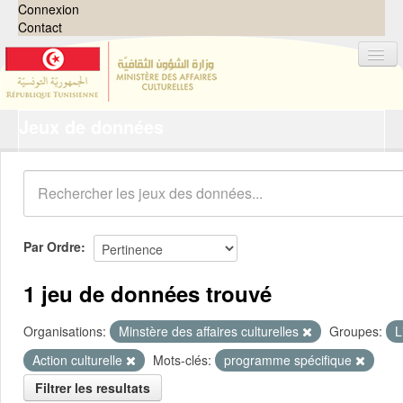
Connexion
Contact
Jeux de données
Jeux de données
Organisations
Groupes
Demandes
0
Par Ordre
À propos
1 jeu de données trouvé
Organisations:
Minstère des affaires culturelles
Groupes:
L
Action culturelle
Mots-clés:
programme spécifique
Filtrer les resultats