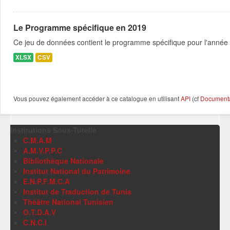
Le Programme spécifique en 2019
Ce jeu de données contient le programme spécifique pour l'année 
XLSX
CSV
Vous pouvez également accéder à ce catalogue en utilisant
API
(cf
Documentat
Institutions Sous-Tutelle
C.M.A.M
A.M.V.P.P.C
Bibliothèque Nationale
Institut National du Patrimoine
E.N.P.F.M.C.A
Institut de Traduction de Tunis
Théâtre National Tunisien
O.T.D.A.V
C.N.C.I