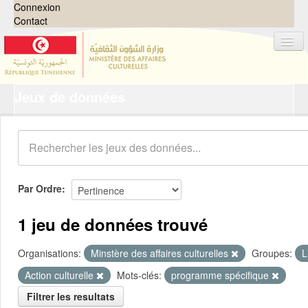
Connexion
Contact
Jeux de données
Jeux de données
Organisations
Groupes
Demandes
0
Par Ordre
À propos
1 jeu de données trouvé
Organisations:
Minstère des affaires culturelles
Groupes:
L
Action culturelle
Mots-clés:
programme spécifique
Filtrer les resultats