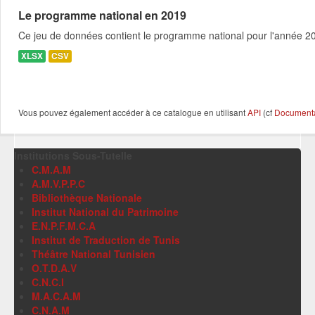
Le programme national en 2019
Ce jeu de données contient le programme national pour l'année 201
XLSX
CSV
Vous pouvez également accéder à ce catalogue en utilisant
API
(cf
Documentat
Institutions Sous-Tutelle
C.M.A.M
A.M.V.P.P.C
Bibliothèque Nationale
Institut National du Patrimoine
E.N.P.F.M.C.A
Institut de Traduction de Tunis
Théâtre National Tunisien
O.T.D.A.V
C.N.C.I
M.A.C.A.M
C.N.A.M