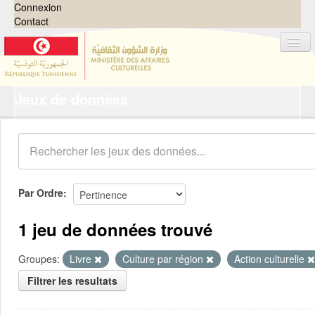
Connexion
Contact
Jeux de données
Jeux de données
Organisations
Groupes
Demandes
0
Par Ordre
À propos
1 jeu de données trouvé
Groupes:
Livre
Culture par région
Action culturelle
Filtrer les resultats