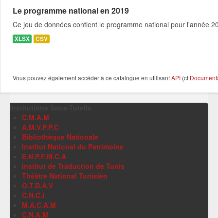
Le programme national en 2019
Ce jeu de données contient le programme national pour l'année 201
XLSX
CSV
Vous pouvez également accéder à ce catalogue en utilisant
API
(cf
Documentat
Institutions Sous-Tutelle
C.M.A.M
A.M.V.P.P.C
Bibliothèque Nationale
Institut National du Patrimoine
E.N.P.F.M.C.A
Institut de Traduction de Tunis
Théâtre National Tunisien
O.T.D.A.V
C.N.C.I
M.A.C.A.M
C.N.A.M