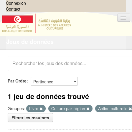
Connexion
Contact
Jeux de données
Jeux de données
Organisations
Groupes
Demandes
0
Par Ordre
À propos
1 jeu de données trouvé
Groupes:
Livre
Culture par région
Action culturelle
Filtrer les resultats