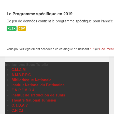
Le Programme spécifique en 2019
Ce jeu de données contient le programme spécifique pour l'année 
XLSX
CSV
Vous pouvez également accéder à ce catalogue en utilisant
API
(cf
Documentat
Institutions Sous-Tutelle
C.M.A.M
A.M.V.P.P.C
Bibliothèque Nationale
Institut National du Patrimoine
E.N.P.F.M.C.A
Institut de Traduction de Tunis
Théâtre National Tunisien
O.T.D.A.V
C.N.C.I