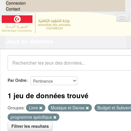
Connexion
Contact
Jeux de données
Jeux de données
Organisations
Groupes
Demandes
0
Par Ordre
À propos
1 jeu de données trouvé
Groupes:
Livre
Musique et Danse
Budget et Subven
programme spécifique
Filtrer les resultats