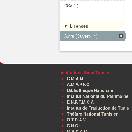
CSV (1)
Licenses
Autre (Ouvert) (1)
Institutions Sous-Tutelle
C.M.A.M
A.M.V.P.P.C
Bibliothèque Nationale
Institut National du Patrimoine
E.N.P.F.M.C.A
Institut de Traduction de Tunis
Théâtre National Tunisien
O.T.D.A.V
C.N.C.I
M.A.C.A.M