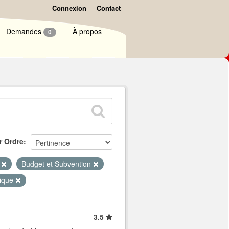
Connexion
Contact
Demandes
À propos
0
r Ordre
e
Budget et Subvention
fique
3.5