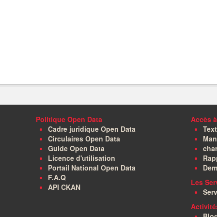
Politique Open Data
Accès à
Cadre juridique Open Data
Text
Circulaires Open Data
Manu
Guide Open Data
char
Licence d'utilisation
Rapp
Portail National Open Data
Dem
F.A.Q
Les Ser
API CKAN
Serv
Activit
Blo