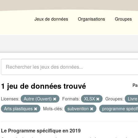
Jeux de données
Organisations
Groupes
1 jeu de données trouvé
Pa
Licenses:
Autre (Ouvert)
Formats:
XLSX
Groupes:
Livr
Arts plastiques
Mots-clés:
subvention
programme spéci
Le Programme spécifique en 2019