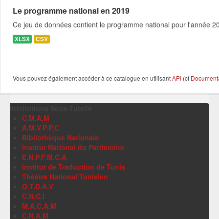
Le programme national en 2019
Ce jeu de données contient le programme national pour l'année 201
XLSX
CSV
Vous pouvez également accéder à ce catalogue en utilisant
API
(cf
Documentat
Institutions Sous-Tutelle
C.M.A.M
A.M.V.P.P.C
Bibliothèque Nationale
Institut National du Patrimoine
E.N.P.F.M.C.A
Institut de Traduction de Tunis
Théâtre National Tunisien
O.T.D.A.V
C.N.C.I
M.A.C.A.M
C.N.A.M