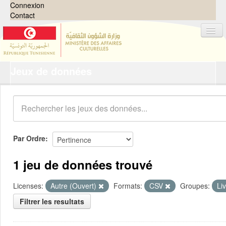
Connexion
Contact
Jeux de données
Jeux de données
Organisations
Groupes
Demandes
0
Par Ordre
À propos
1 jeu de données trouvé
Licenses:
Autre (Ouvert)
Formats:
CSV
Groupes:
Li
Filtrer les resultats