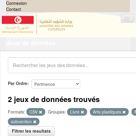
Connexion
Contact
Jeux de données
Jeux de données
Organisations
Groupes
Demandes
0
Par Ordre
À propos
2 jeux de données trouvés
Formats:
CSV
Groupes:
Livre
Arts plastiques
subvention
Filtrer les resultats