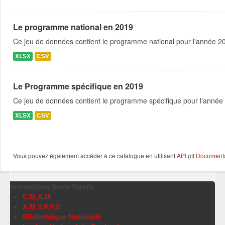
Le programme national en 2019
Ce jeu de données contient le programme national pour l'année 201
XLSX
CSV
Le Programme spécifique en 2019
Ce jeu de données contient le programme spécifique pour l'année 
XLSX
CSV
Vous pouvez également accéder à ce catalogue en utilisant
API
(cf
Documentat
Institutions Sous-Tutelle
C.M.A.M
A.M.V.P.P.C
Bibliothèque Nationale