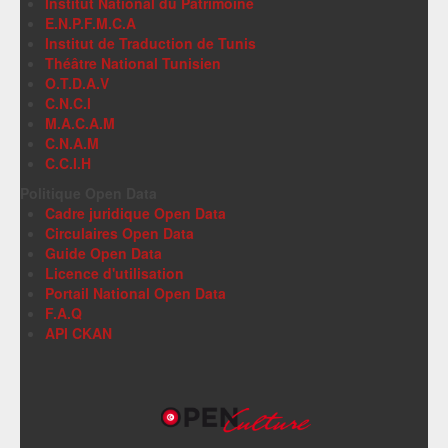
Institut National du Patrimoine
E.N.P.F.M.C.A
Institut de Traduction de Tunis
Théâtre National Tunisien
O.T.D.A.V
C.N.C.I
M.A.C.A.M
C.N.A.M
C.C.I.H
Politique Open Data
Cadre juridique Open Data
Circulaires Open Data
Guide Open Data
Licence d'utilisation
Portail National Open Data
F.A.Q
API CKAN