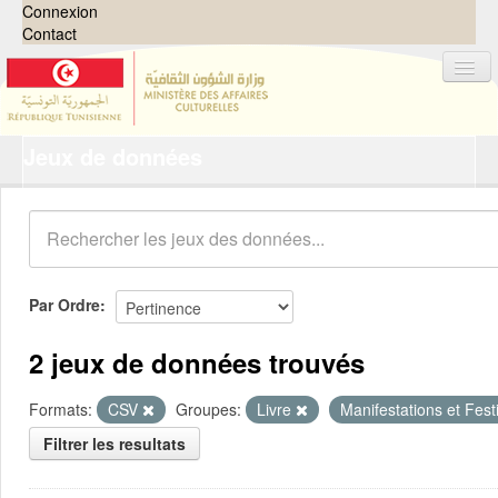
Connexion
Contact
Jeux de données
Jeux de données
Organisations
Groupes
Demandes
0
Par Ordre
À propos
2 jeux de données trouvés
Formats:
CSV
Groupes:
Livre
Manifestations et Fest
Filtrer les resultats