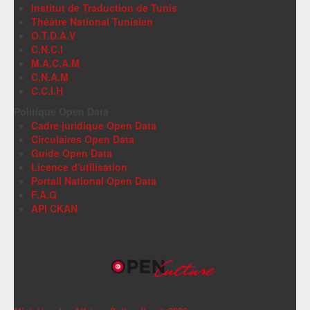
Institut de Traduction de Tunis
Théâtre National Tunisien
O.T.D.A.V
C.N.C.I
M.A.C.A.M
C.N.A.M
C.C.I.H
Politique Open Data
Cadre juridique Open Data
Circulaires Open Data
Guide Open Data
Licence d'utilisation
Portail National Open Data
F.A.Q
API CKAN