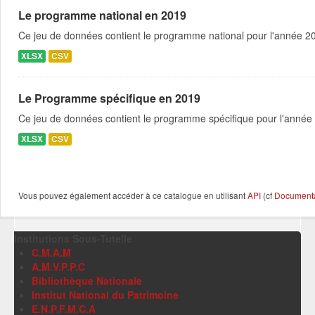
Le programme national en 2019
Ce jeu de données contient le programme national pour l'année 201
XLSX
CSV
Le Programme spécifique en 2019
Ce jeu de données contient le programme spécifique pour l'année 
XLSX
CSV
Vous pouvez également accéder à ce catalogue en utilisant
API
(cf
Documentat
Institutions Sous-Tutelle
C.M.A.M
A.M.V.P.P.C
Bibliothèque Nationale
Institut National du Patrimoine
E.N.P.F.M.C.A