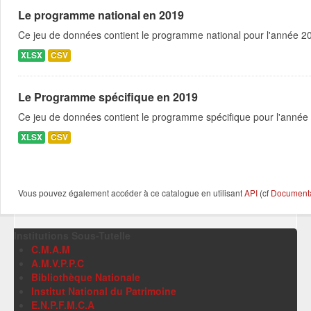
Le programme national en 2019
Ce jeu de données contient le programme national pour l'année 201
XLSX
CSV
Le Programme spécifique en 2019
Ce jeu de données contient le programme spécifique pour l'année 
XLSX
CSV
Vous pouvez également accéder à ce catalogue en utilisant
API
(cf
Documentat
Institutions Sous-Tutelle
C.M.A.M
A.M.V.P.P.C
Bibliothèque Nationale
Institut National du Patrimoine
E.N.P.F.M.C.A