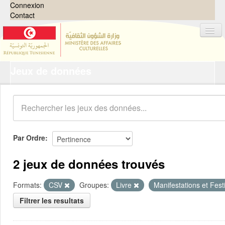
Connexion
Contact
Jeux de données
Jeux de données
Organisations
Groupes
Demandes
0
Par Ordre
À propos
2 jeux de données trouvés
Formats:
CSV
Groupes:
Livre
Manifestations et Fest
Filtrer les resultats