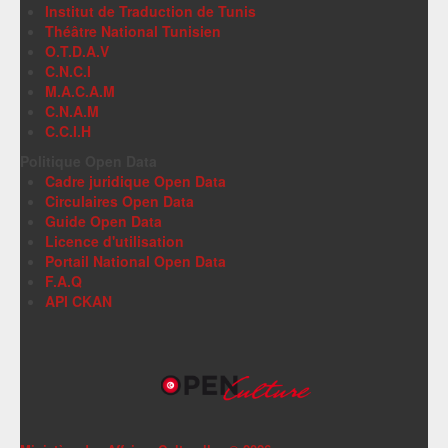
Institut de Traduction de Tunis
Théâtre National Tunisien
O.T.D.A.V
C.N.C.I
M.A.C.A.M
C.N.A.M
C.C.I.H
Politique Open Data
Cadre juridique Open Data
Circulaires Open Data
Guide Open Data
Licence d'utilisation
Portail National Open Data
F.A.Q
API CKAN