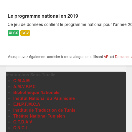
Le programme national en 2019
Ce jeu de données contient le programme national pour l'année 201
XLSX
CSV
Vous pouvez également accéder à ce catalogue en utilisant
API
(cf
Documentat
Institutions Sous-Tutelle
C.M.A.M
A.M.V.P.P.C
Bibliothèque Nationale
Institut National du Patrimoine
E.N.P.F.M.C.A
Institut de Traduction de Tunis
Théâtre National Tunisien
O.T.D.A.V
C.N.C.I