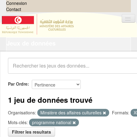
Connexion
Contact
Jeux de données
Jeux de données
Organisations
Groupes
Demandes
0
Par Ordre
À propos
1 jeu de données trouvé
Organisations:
Minstère des affaires culturelles
Formats:
X
Mots-clés:
programme national
Filtrer les resultats