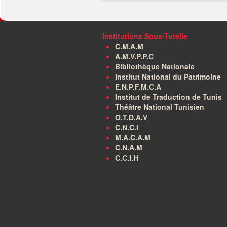
Institutions Sous-Tutelle
C.M.A.M
A.M.V.P.P.C
Bibliothèque Nationale
Institut National du Patrimoine
E.N.P.F.M.C.A
Institut de Traduction de Tunis
Théâtre National Tunisien
O.T.D.A.V
C.N.C.I
M.A.C.A.M
C.N.A.M
C.C.I.H