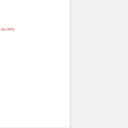
de l'API
).