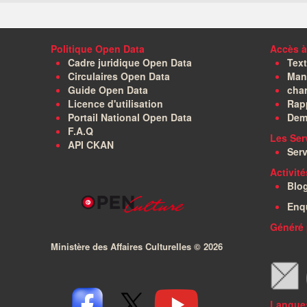
Politique Open Data
Accès à
Cadre juridique Open Data
Text
Circulaires Open Data
Manu
Guide Open Data
char
Licence d'utilisation
Rapp
Portail National Open Data
Dem
F.A.Q
Les Ser
API CKAN
Serv
Activit
Blo
Enq
Généré 
Ministère des Affaires Culturelles ©
2026
Langue