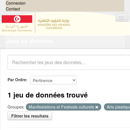
Connexion
Contact
Jeux de données
Jeux de données
Organisations
Groupes
Demandes
0
Par Ordre
À propos
1 jeu de données trouvé
Groupes:
Manifestations et Festivals culturels
Arts plastiq
Filtrer les resultats