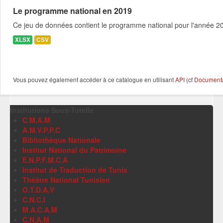
Le programme national en 2019
Ce jeu de données contient le programme national pour l'année 201
XLSX
CSV
Vous pouvez également accéder à ce catalogue en utilisant
API
(cf
Documentat
Institutions Sous-Tutelle
C.M.A.M
A.M.V.P.P.C
Bibliothèque Nationale
Institut National du Patrimoine
E.N.P.F.M.C.A
Institut de Traduction de Tunis
Théâtre National Tunisien
O.T.D.A.V
C.N.C.I
M.A.C.A.M
C.N.A.M