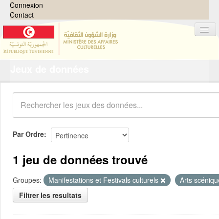
Connexion
Contact
Jeux de données
Jeux de données
Organisations
Groupes
Demandes
0
Par Ordre
À propos
1 jeu de données trouvé
Groupes:
Manifestations et Festivals culturels
Arts scéniq
Filtrer les resultats