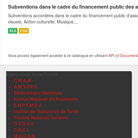
Subventions dans le cadre du financement public des a
Subventions accordées dans le cadre du financement public d'asso
visuels, Action culturelle, Musique,...
XLS
CSV
Vous pouvez également accéder à ce catalogue en utilisant
API
(cf
Documentat
Institutions Sous-Tutelle
C.M.A.M
A.M.V.P.P.C
Bibliothèque Nationale
Institut National du Patrimoine
E.N.P.F.M.C.A
Institut de Traduction de Tunis
Théâtre National Tunisien
O.T.D.A.V
C.N.C.I
M.A.C.A.M