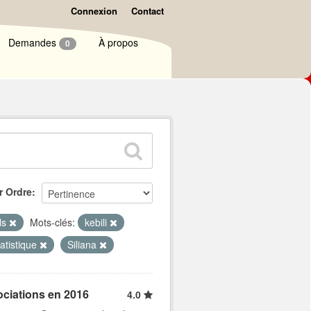
Connexion
Contact
Demandes
À propos
0
r Ordre
els
Mots-clés:
kebili
atistique
Siliana
ociations en 2016
4.0