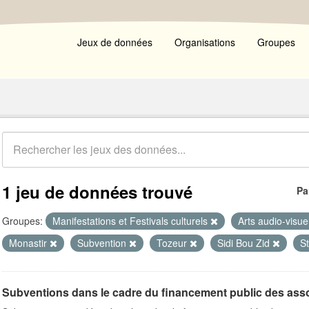
Jeux de données
Organisations
Groupes
1 jeu de données trouvé
Pa
Groupes:
Manifestations et Festivals culturels
Arts audio-visu
Monastir
Subvention
Tozeur
Sidi Bou Zid
St
Subventions dans le cadre du financement public des ass