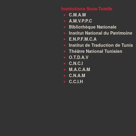
Institutions Sous-Tutelle
C.M.A.M
A.M.V.P.P.C
Bibliothèque Nationale
Institut National du Patrimoine
E.N.P.F.M.C.A
Institut de Traduction de Tunis
Théâtre National Tunisien
O.T.D.A.V
C.N.C.I
M.A.C.A.M
C.N.A.M
C.C.I.H