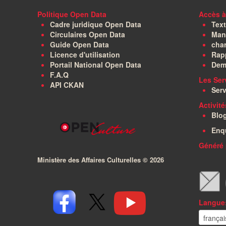
Politique Open Data
Accès à
Cadre juridique Open Data
Text
Circulaires Open Data
Manu
Guide Open Data
char
Licence d'utilisation
Rapp
Portail National Open Data
Dem
F.A.Q
Les Ser
API CKAN
Serv
Activit
Blo
Enq
Généré 
Ministère des Affaires Culturelles ©
2026
Langue