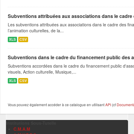
Subventions attribuées aux associations dans le cadre
Les subventions attribuées aux associations dans le cadre des fina
l’animation culturelles, de la...
XLS
CSV
Subventions dans le cadre du financement public des a
Subventions accordées dans le cadre du financement public d'asso
visuels, Action culturelle, Musique,...
XLS
CSV
Vous pouvez également accéder à ce catalogue en utilisant
API
(cf
Documentat
Institutions Sous-Tutelle
C.M.A.M