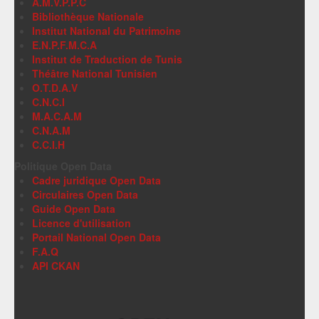
A.M.V.P.P.C
Bibliothèque Nationale
Institut National du Patrimoine
E.N.P.F.M.C.A
Institut de Traduction de Tunis
Théâtre National Tunisien
O.T.D.A.V
C.N.C.I
M.A.C.A.M
C.N.A.M
C.C.I.H
Politique Open Data
Cadre juridique Open Data
Circulaires Open Data
Guide Open Data
Licence d'utilisation
Portail National Open Data
F.A.Q
API CKAN