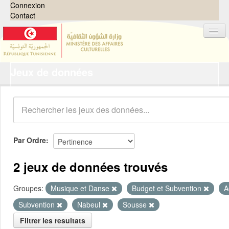
Connexion
Contact
Jeux de données
Jeux de données
Organisations
Groupes
Demandes
0
Par Ordre
À propos
2 jeux de données trouvés
Groupes:
Musique et Danse
Budget et Subvention
A
Subvention
Nabeul
Sousse
Filtrer les resultats