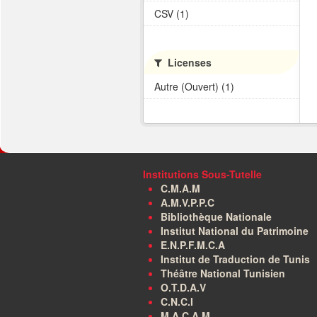
CSV (1)
Licenses
Autre (Ouvert) (1)
Institutions Sous-Tutelle
C.M.A.M
A.M.V.P.P.C
Bibliothèque Nationale
Institut National du Patrimoine
E.N.P.F.M.C.A
Institut de Traduction de Tunis
Théâtre National Tunisien
O.T.D.A.V
C.N.C.I
M.A.C.A.M