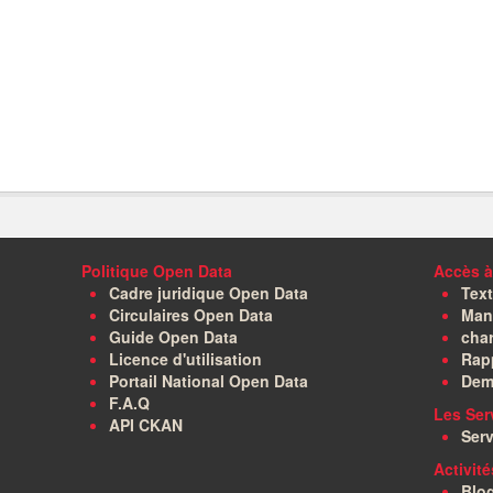
Politique Open Data
Accès à
Cadre juridique Open Data
Text
Circulaires Open Data
Manu
Guide Open Data
char
Licence d'utilisation
Rapp
Portail National Open Data
Dem
F.A.Q
Les Ser
API CKAN
Serv
Activit
Blo