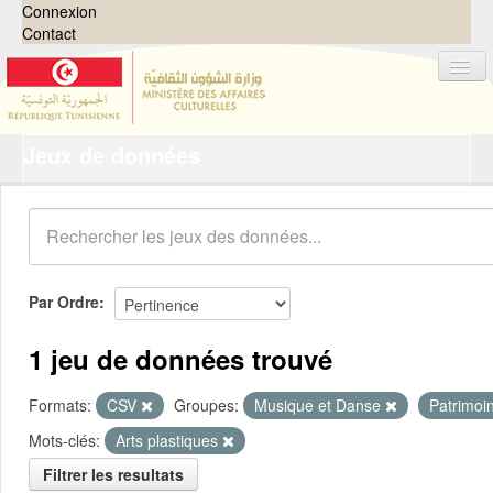
Connexion
Contact
Jeux de données
Jeux de données
Organisations
Groupes
Demandes
0
Par Ordre
À propos
1 jeu de données trouvé
Formats:
CSV
Groupes:
Musique et Danse
Patrimoi
Mots-clés:
Arts plastiques
Filtrer les resultats