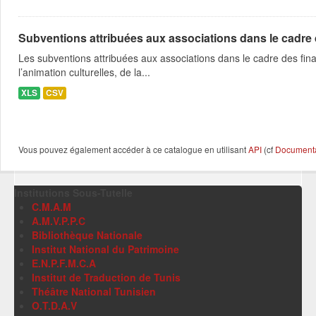
Subventions attribuées aux associations dans le cadre
Les subventions attribuées aux associations dans le cadre des fina
l’animation culturelles, de la...
XLS
CSV
Vous pouvez également accéder à ce catalogue en utilisant
API
(cf
Documentat
Institutions Sous-Tutelle
C.M.A.M
A.M.V.P.P.C
Bibliothèque Nationale
Institut National du Patrimoine
E.N.P.F.M.C.A
Institut de Traduction de Tunis
Théâtre National Tunisien
O.T.D.A.V