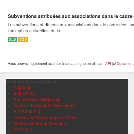
Subventions attribuées aux associations dans le cadre
Les subventions attribuées aux associations dans le cadre des fina
l’animation culturelles, de la...
XLS
CSV
Vous pouvez également accéder à ce catalogue en utilisant
API
(cf
Documentat
Institutions Sous-Tutelle
C.M.A.M
A.M.V.P.P.C
Bibliothèque Nationale
Institut National du Patrimoine
E.N.P.F.M.C.A
Institut de Traduction de Tunis
Théâtre National Tunisien
O.T.D.A.V