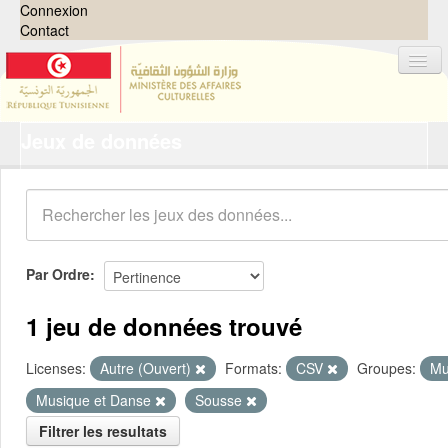
Connexion
Contact
Jeux de données
Jeux de données
Organisations
Groupes
Demandes
0
Par Ordre
À propos
1 jeu de données trouvé
Licenses:
Autre (Ouvert)
Formats:
CSV
Groupes:
Mu
Musique et Danse
Sousse
Filtrer les resultats