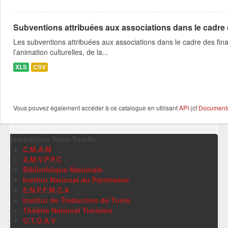
Subventions attribuées aux associations dans le cadre
Les subventions attribuées aux associations dans le cadre des fina
l’animation culturelles, de la...
XLS
CSV
Vous pouvez également accéder à ce catalogue en utilisant
API
(cf
Documentat
Institutions Sous-Tutelle
C.M.A.M
A.M.V.P.P.C
Bibliothèque Nationale
Institut National du Patrimoine
E.N.P.F.M.C.A
Institut de Traduction de Tunis
Théâtre National Tunisien
O.T.D.A.V