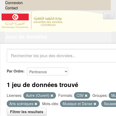
Connexion
Contact
Jeux de données
Jeux de données
Organisations
Groupes
Demandes
0
Par Ordre
À propos
1 jeu de données trouvé
Licenses:
Autre (Ouvert)
Formats:
CSV
Groupes:
Mu
Arts scéniques
Mots-clés:
Musique et Danse
Souss
Filtrer les resultats