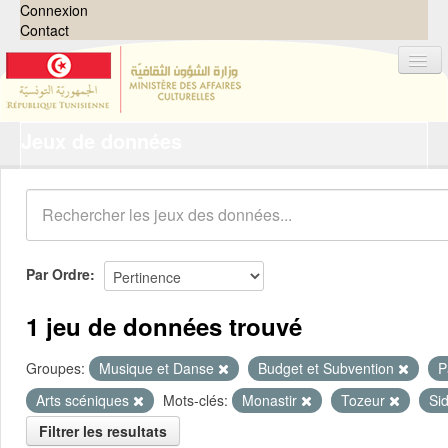
Connexion
Contact
Jeux de données
Jeux de données
Organisations
Groupes
Demandes
0
Par Ordre
À propos
1 jeu de données trouvé
Groupes:
Musique et Danse
Budget et Subvention
P
Arts scéniques
Mots-clés:
Monastir
Tozeur
Si
Filtrer les resultats