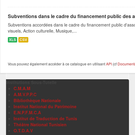
Subventions dans le cadre du financement public des a
Subventions accordées dans le cadre du financement public d'asso
visuels, Action culturelle, Musique,...
XLS
CSV
Vous pouvez également accéder à ce catalogue en utilisant
API
(cf
Documentat
Institutions Sous-Tutelle
C.M.A.M
A.M.V.P.P.C
Bibliothèque Nationale
Institut National du Patrimoine
E.N.P.F.M.C.A
Institut de Traduction de Tunis
Théâtre National Tunisien
O.T.D.A.V