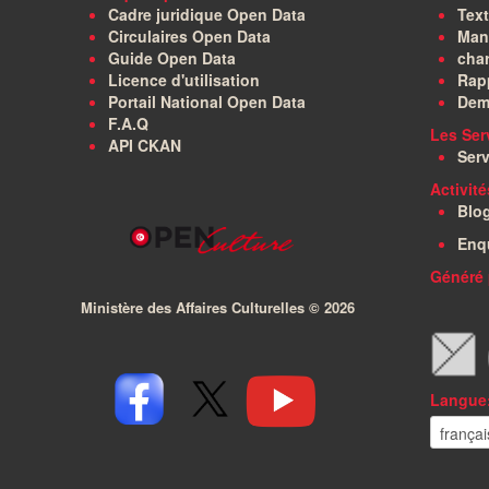
Cadre juridique Open Data
Text
Circulaires Open Data
Manu
Guide Open Data
char
Licence d'utilisation
Rapp
Portail National Open Data
Dem
F.A.Q
Les Ser
API CKAN
Serv
Activit
Blo
Enq
Généré 
Ministère des Affaires Culturelles ©
2026
Langue