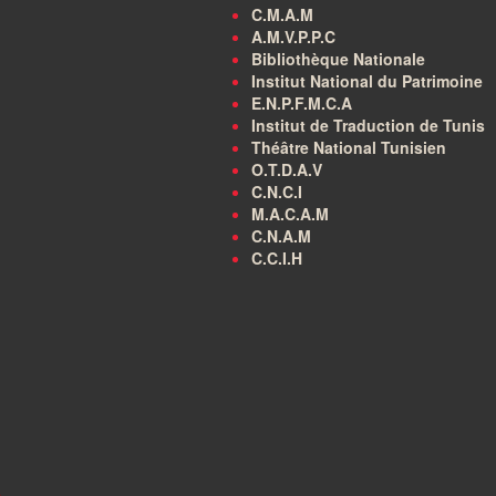
C.M.A.M
A.M.V.P.P.C
Bibliothèque Nationale
Institut National du Patrimoine
E.N.P.F.M.C.A
Institut de Traduction de Tunis
Théâtre National Tunisien
O.T.D.A.V
C.N.C.I
M.A.C.A.M
C.N.A.M
C.C.I.H