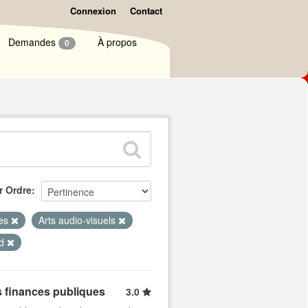
Connexion
Contact
Demandes
À propos
0
r Ordre
ues
Arts audio-visuels
id
s finances publiques
3.0