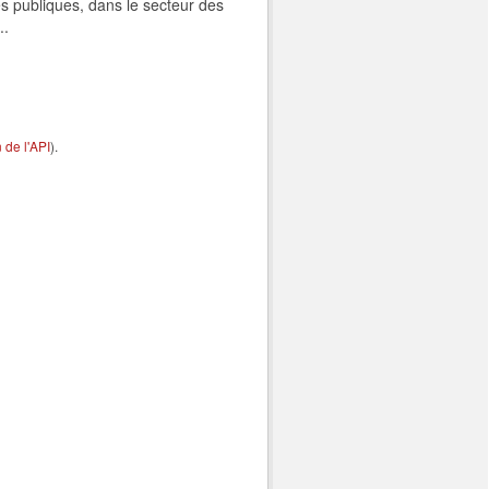
s publiques, dans le secteur des
..
de l'API
).