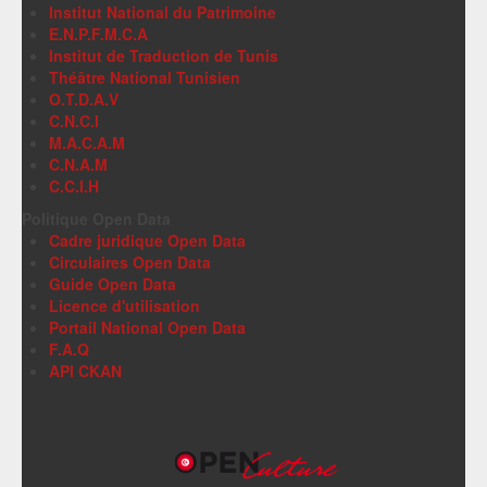
Institut National du Patrimoine
E.N.P.F.M.C.A
Institut de Traduction de Tunis
Théâtre National Tunisien
O.T.D.A.V
C.N.C.I
M.A.C.A.M
C.N.A.M
C.C.I.H
Politique Open Data
Cadre juridique Open Data
Circulaires Open Data
Guide Open Data
Licence d'utilisation
Portail National Open Data
F.A.Q
API CKAN