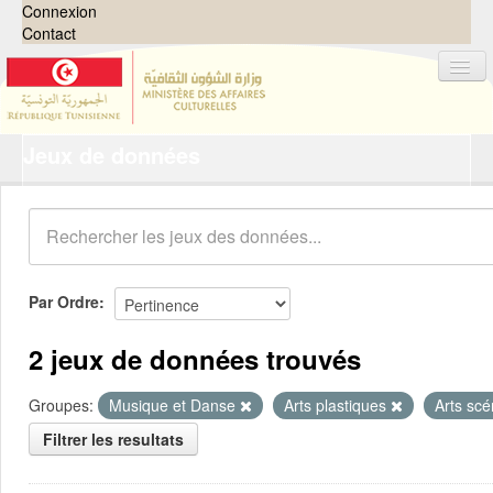
Connexion
Contact
Jeux de données
Jeux de données
Organisations
Groupes
Demandes
0
Par Ordre
À propos
2 jeux de données trouvés
Groupes:
Musique et Danse
Arts plastiques
Arts sc
Filtrer les resultats