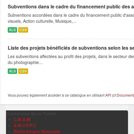
Subventions dans le cadre du financement public des a
Subventions accordées dans le cadre du financement public d'asso
visuels, Action culturelle, Musique,...
XLS
CSV
Liste des projets bénéficiés de subventions selon les sec
Les subventions affectées au profit des projets, dans le secteur des 
du photographie...
XLS
CSV
Vous pouvez également accéder à ce catalogue en utilisant
API
(cf
Documentat
Institutions Sous-Tutelle
C.M.A.M
A.M.V.P.P.C
Bibliothèque Nationale