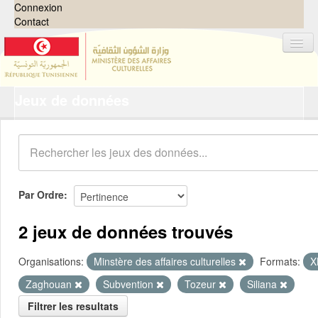
Connexion
Contact
Jeux de données
Jeux de données
Organisations
Groupes
Demandes
0
Par Ordre
À propos
2 jeux de données trouvés
Organisations:
Minstère des affaires culturelles
Formats:
X
Zaghouan
Subvention
Tozeur
Siliana
Filtrer les resultats