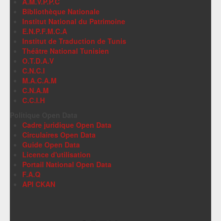
A.M.V.P.P.C
Bibliothèque Nationale
Institut National du Patrimoine
E.N.P.F.M.C.A
Institut de Traduction de Tunis
Théâtre National Tunisien
O.T.D.A.V
C.N.C.I
M.A.C.A.M
C.N.A.M
C.C.I.H
Politique Open Data
Cadre juridique Open Data
Circulaires Open Data
Guide Open Data
Licence d'utilisation
Portail National Open Data
F.A.Q
API CKAN