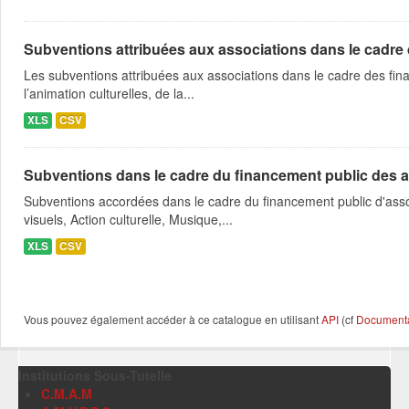
Subventions attribuées aux associations dans le cadre
Les subventions attribuées aux associations dans le cadre des fina
l’animation culturelles, de la...
XLS
CSV
Subventions dans le cadre du financement public des a
Subventions accordées dans le cadre du financement public d'asso
visuels, Action culturelle, Musique,...
XLS
CSV
Vous pouvez également accéder à ce catalogue en utilisant
API
(cf
Documentat
Institutions Sous-Tutelle
C.M.A.M