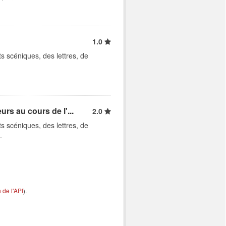
1.0
ts scéniques, des lettres, de
rs au cours de l'...
2.0
ts scéniques, des lettres, de
.
de l'API
).