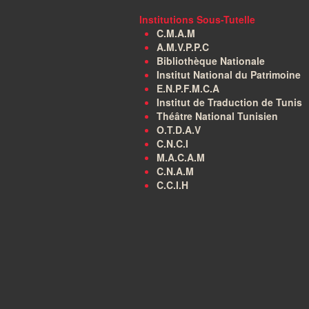
Institutions Sous-Tutelle
C.M.A.M
A.M.V.P.P.C
Bibliothèque Nationale
Institut National du Patrimoine
E.N.P.F.M.C.A
Institut de Traduction de Tunis
Théâtre National Tunisien
O.T.D.A.V
C.N.C.I
M.A.C.A.M
C.N.A.M
C.C.I.H