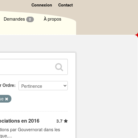
Connexion
Contact
Demandes
À propos
0
r Ordre
que
ociations en 2016
3.7
tions par Gouvernorat dans les
que,...