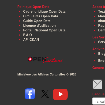
Politique Open Data
Accès à
Cadre juridique Open Data
Text
Circulaires Open Data
Manu
Guide Open Data
char
Licence d'utilisation
Rapp
Portail National Open Data
Dem
F.A.Q
Les Ser
API CKAN
Serv
Activit
Blo
Enq
Généré 
Ministère des Affaires Culturelles ©
2026
Langue