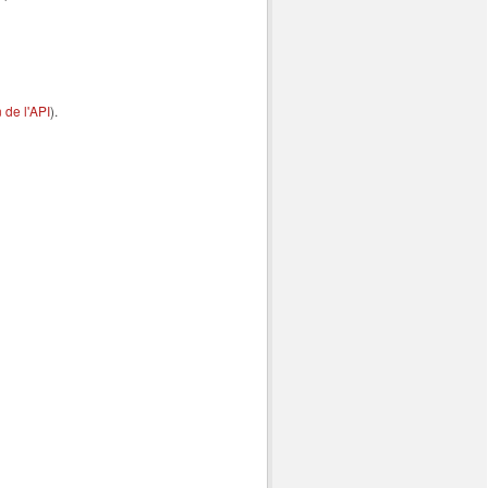
de l'API
).