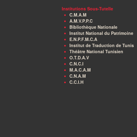
Institutions Sous-Tutelle
C.M.A.M
A.M.V.P.P.C
Bibliothèque Nationale
Institut National du Patrimoine
E.N.P.F.M.C.A
Institut de Traduction de Tunis
Théâtre National Tunisien
O.T.D.A.V
C.N.C.I
M.A.C.A.M
C.N.A.M
C.C.I.H