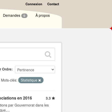
Connexion
Contact
Demandes
À propos
0
r Ordre
Mots-clés:
Statistique
ociations en 2016
3.3
tions par Gouvernorat dans les
que,...