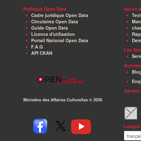
Politique Open Data
Accès à
Cadre juridique Open Data
Text
Circulaires Open Data
Manu
Guide Open Data
char
Licence d'utilisation
Rapp
Portail National Open Data
Dem
F.A.Q
Les Ser
API CKAN
Serv
Activit
Blo
Enq
Généré 
Ministère des Affaires Culturelles ©
2026
Langue