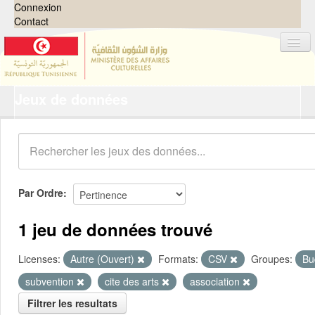
Connexion
Contact
Jeux de données
Jeux de données
Organisations
Groupes
Demandes
0
Par Ordre
À propos
1 jeu de données trouvé
Licenses:
Autre (Ouvert)
Formats:
CSV
Groupes:
Bu
subvention
cite des arts
association
Filtrer les resultats