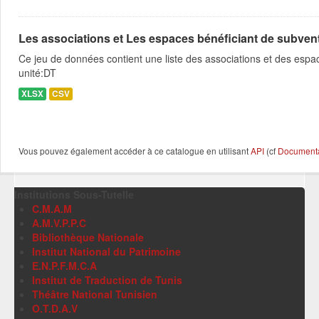
Les associations et Les espaces bénéficiant de subventio
Ce jeu de données contient une liste des associations et des espac
unité:DT
XLSX
CSV
Vous pouvez également accéder à ce catalogue en utilisant
API
(cf
Documentat
Institutions Sous-Tutelle
C.M.A.M
A.M.V.P.P.C
Bibliothèque Nationale
Institut National du Patrimoine
E.N.P.F.M.C.A
Institut de Traduction de Tunis
Théâtre National Tunisien
O.T.D.A.V