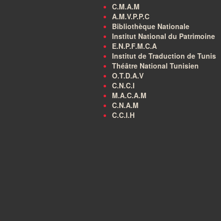
C.M.A.M
A.M.V.P.P.C
Bibliothèque Nationale
Institut National du Patrimoine
E.N.P.F.M.C.A
Institut de Traduction de Tunis
Théâtre National Tunisien
O.T.D.A.V
C.N.C.I
M.A.C.A.M
C.N.A.M
C.C.I.H