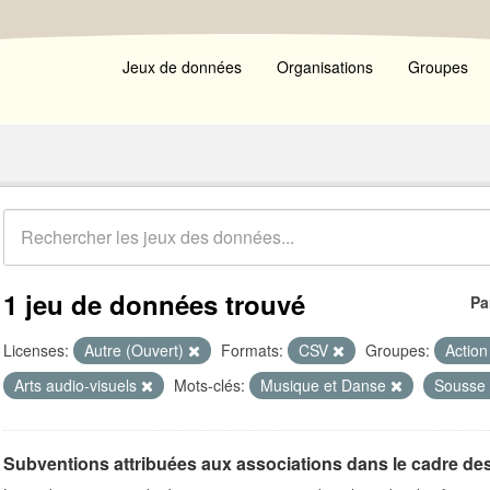
Jeux de données
Organisations
Groupes
1 jeu de données trouvé
Pa
Licenses:
Autre (Ouvert)
Formats:
CSV
Groupes:
Action
Arts audio-visuels
Mots-clés:
Musique et Danse
Sousse
Subventions attribuées aux associations dans le cadre de