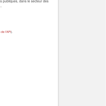
s publiques, dans le secteur des
..
de l'API
).