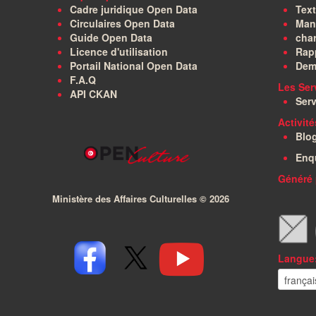
Cadre juridique Open Data
Text
Circulaires Open Data
Manu
Guide Open Data
char
Licence d'utilisation
Rapp
Portail National Open Data
Dem
F.A.Q
Les Ser
API CKAN
Serv
Activit
Blo
Enq
Généré 
Ministère des Affaires Culturelles ©
2026
Langue