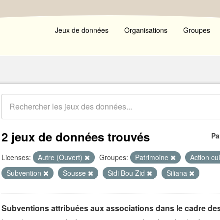
Jeux de données
Organisations
Groupes
2 jeux de données trouvés
Pa
Licenses:
Autre (Ouvert)
Groupes:
Patrimoine
Action cu
Subvention
Sousse
Sidi Bou Zid
Siliana
Subventions attribuées aux associations dans le cadre de