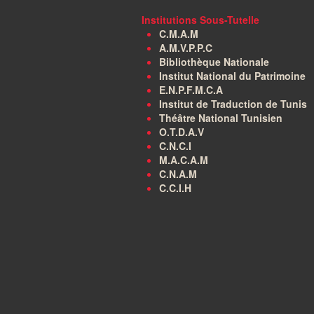
Institutions Sous-Tutelle
C.M.A.M
A.M.V.P.P.C
Bibliothèque Nationale
Institut National du Patrimoine
E.N.P.F.M.C.A
Institut de Traduction de Tunis
Théâtre National Tunisien
O.T.D.A.V
C.N.C.I
M.A.C.A.M
C.N.A.M
C.C.I.H