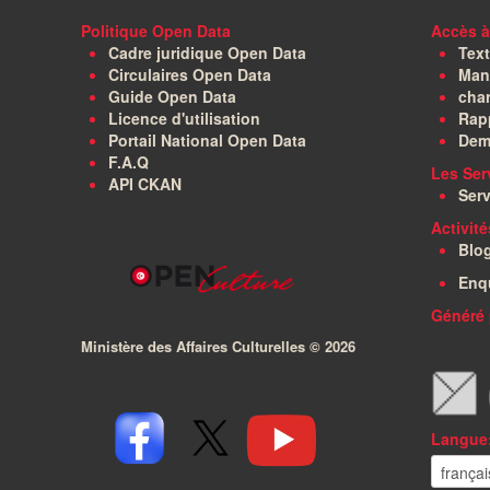
Politique Open Data
Accès à
Cadre juridique Open Data
Text
Circulaires Open Data
Manu
Guide Open Data
char
Licence d'utilisation
Rapp
Portail National Open Data
Dem
F.A.Q
Les Ser
API CKAN
Serv
Activit
Blo
Enq
Généré 
Ministère des Affaires Culturelles ©
2026
Langue