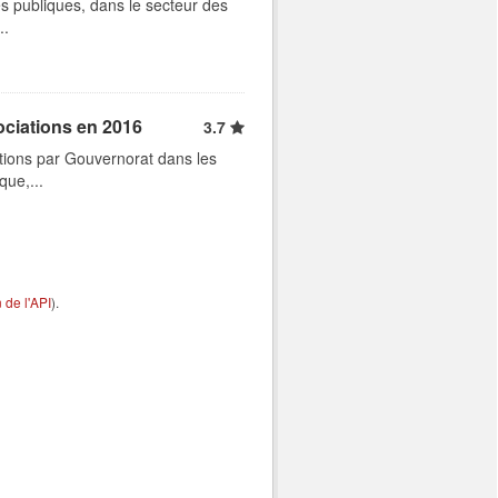
s publiques, dans le secteur des
..
ociations en 2016
3.7
tions par Gouvernorat dans les
que,...
de l'API
).