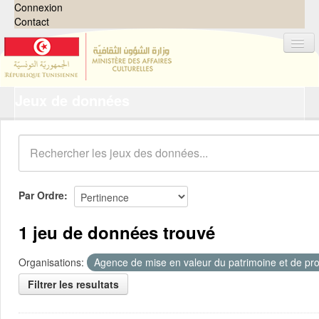
Connexion
Contact
Jeux de données
Jeux de données
Organisations
Groupes
Demandes
0
Par Ordre
À propos
1 jeu de données trouvé
Organisations:
Agence de mise en valeur du patrimoine et de pro
Filtrer les resultats