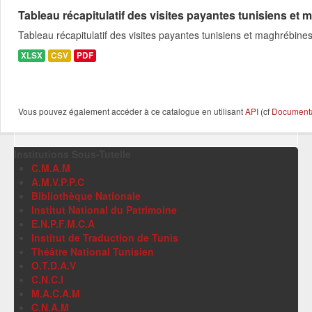
Tableau récapitulatif des visites payantes tunisiens et m
Tableau récapitulatif des visites payantes tunisiens et maghrébin
XLSX
CSV
PDF
Vous pouvez également accéder à ce catalogue en utilisant
API
(cf
Documentat
Institutions Sous-Tutelle
C.M.A.M
A.M.V.P.P.C
Bibliothèque Nationale
Institut National du Patrimoine
E.N.P.F.M.C.A
Institut de Traduction de Tunis
Théâtre National Tunisien
O.T.D.A.V
C.N.C.I
M.A.C.A.M
C.N.A.M