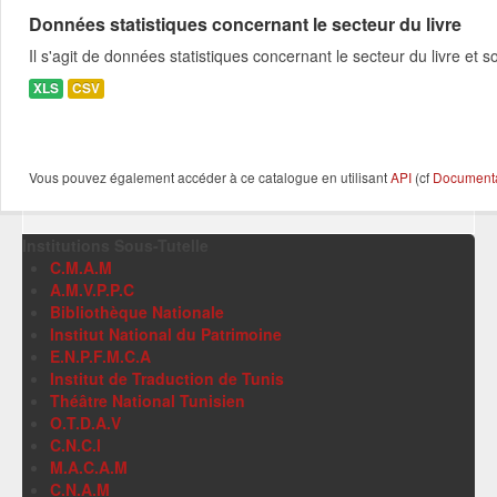
Données statistiques concernant le secteur du livre
Il s'agit de données statistiques concernant le secteur du livre e
XLS
CSV
Vous pouvez également accéder à ce catalogue en utilisant
API
(cf
Documentat
Institutions Sous-Tutelle
C.M.A.M
A.M.V.P.P.C
Bibliothèque Nationale
Institut National du Patrimoine
E.N.P.F.M.C.A
Institut de Traduction de Tunis
Théâtre National Tunisien
O.T.D.A.V
C.N.C.I
M.A.C.A.M
C.N.A.M