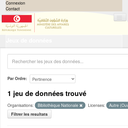
Connexion
Contact
Jeux de données
Jeux de données
Organisations
Groupes
Demandes
0
Par Ordre
À propos
1 jeu de données trouvé
Organisations:
Bibliothèque Nationale
Licenses:
Autre (Ou
Filtrer les resultats