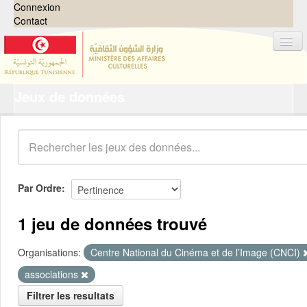
Connexion
Contact
Jeux de données
Jeux de données
Organisations
Groupes
Demandes
0
Par Ordre
À propos
1 jeu de données trouvé
Organisations:
Centre National du Cinéma et de l’Image (CNCI)
associations
Filtrer les resultats