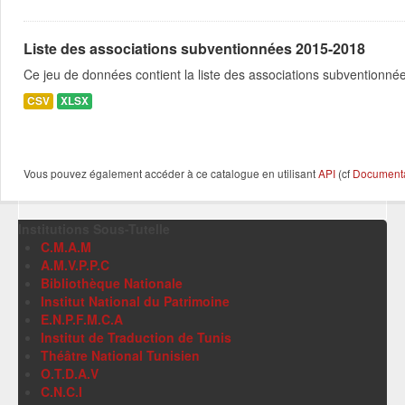
Liste des associations subventionnées 2015-2018
Ce jeu de données contient la liste des associations subventionné
CSV
XLSX
Vous pouvez également accéder à ce catalogue en utilisant
API
(cf
Documentat
Institutions Sous-Tutelle
C.M.A.M
A.M.V.P.P.C
Bibliothèque Nationale
Institut National du Patrimoine
E.N.P.F.M.C.A
Institut de Traduction de Tunis
Théâtre National Tunisien
O.T.D.A.V
C.N.C.I