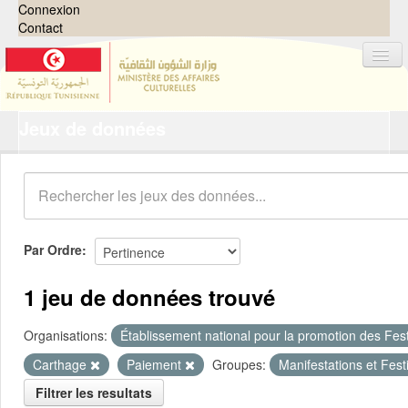
Connexion
Contact
Jeux de données
Jeux de données
Organisations
Groupes
Demandes
0
Par Ordre
À propos
1 jeu de données trouvé
Organisations:
Établissement national pour la promotion des Festi
Carthage
Paiement
Groupes:
Manifestations et Fest
Filtrer les resultats