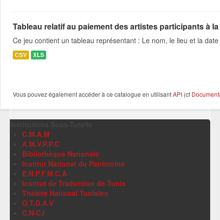
Tableau relatif au paiement des artistes participants à la 
Ce jeu contient un tableau représentant : Le nom, le lieu et la date 
CSV
XLS
Vous pouvez également accéder à ce catalogue en utilisant
API
(cf
Documentat
Institutions Sous-Tutelle
C.M.A.M
A.M.V.P.P.C
Bibliothèque Nationale
Institut National du Patrimoine
E.N.P.F.M.C.A
Institut de Traduction de Tunis
Théâtre National Tunisien
O.T.D.A.V
C.N.C.I