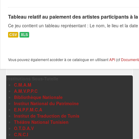
Tableau relatif au paiement des artistes participants à la 
Ce jeu contient un tableau représentant : Le nom, le lieu et la date 
CSV
XLS
Vous pouvez également accéder à ce catalogue en utilisant
API
(cf
Documentat
Institutions Sous-Tutelle
C.M.A.M
A.M.V.P.P.C
Bibliothèque Nationale
Institut National du Patrimoine
E.N.P.F.M.C.A
Institut de Traduction de Tunis
Théâtre National Tunisien
O.T.D.A.V
C.N.C.I