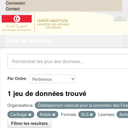
Connexion
Contact
Jeux de données
Jeux de données
Organisations
Groupes
Demandes
0
Par Ordre
À propos
1 jeu de données trouvé
Organisations:
Établissement national pour la promotion des Festi
Carthage
Artiste
Formats:
XLS
Licenses:
Autr
Filtrer les resultats