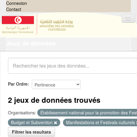
Connexion
Contact
Jeux de données
Jeux de données
Organisations
Groupes
Demandes
0
Par Ordre
À propos
2 jeux de données trouvés
Organisations:
Établissement national pour la promotion des Festi
Budget et Subvention
Manifestations et Festivals culturels
Filtrer les resultats