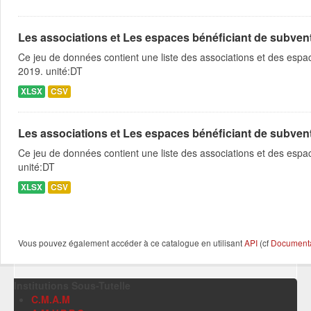
Les associations et Les espaces bénéficiant de subventio
Ce jeu de données contient une liste des associations et des espace
2019. unité:DT
XLSX
CSV
Les associations et Les espaces bénéficiant de subventio
Ce jeu de données contient une liste des associations et des espac
unité:DT
XLSX
CSV
Vous pouvez également accéder à ce catalogue en utilisant
API
(cf
Documentat
Institutions Sous-Tutelle
C.M.A.M