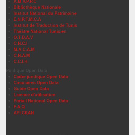
A.M.V.P.P.C
Bibliothèque Nationale
Institut National du Patrimoine
E.N.P.F.M.C.A
Institut de Traduction de Tunis
Théâtre National Tunisien
O.T.D.A.V
C.N.C.I
M.A.C.A.M
C.N.A.M
C.C.I.H
Politique Open Data
Cadre juridique Open Data
Circulaires Open Data
Guide Open Data
Licence d'utilisation
Portail National Open Data
F.A.Q
API CKAN