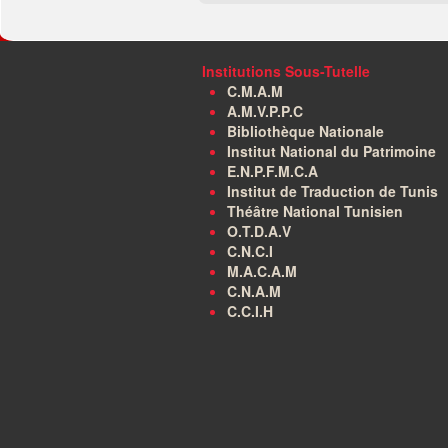
Institutions Sous-Tutelle
C.M.A.M
A.M.V.P.P.C
Bibliothèque Nationale
Institut National du Patrimoine
E.N.P.F.M.C.A
Institut de Traduction de Tunis
Théâtre National Tunisien
O.T.D.A.V
C.N.C.I
M.A.C.A.M
C.N.A.M
C.C.I.H