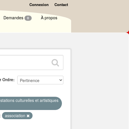
Connexion
Contact
Demandes
À propos
0
r Ordre
ations culturelles et artistiques
:
association