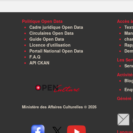
Politique Open Data
Accès à
Cadre juridique Open Data
Text
Circulaires Open Data
Manu
Guide Open Data
char
Licence d'utilisation
Rapp
Portail National Open Data
Dem
F.A.Q
Les Ser
API CKAN
Serv
Activit
Blo
Enq
Généré 
Ministère des Affaires Culturelles ©
2026
Langue