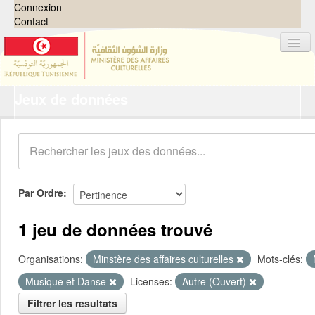
Connexion
Contact
Jeux de données
Jeux de données
Organisations
Groupes
Demandes
0
Par Ordre
À propos
1 jeu de données trouvé
Organisations:
Minstère des affaires culturelles
Mots-clés:
Musique et Danse
Licenses:
Autre (Ouvert)
Filtrer les resultats