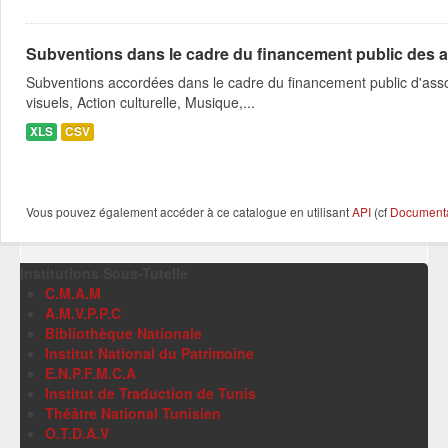
Subventions dans le cadre du financement public des a
Subventions accordées dans le cadre du financement public d'asso
visuels, Action culturelle, Musique,...
XLS
CSV
Vous pouvez également accéder à ce catalogue en utilisant
API
(cf
Documentat
Institutions Sous-Tutelle
C.M.A.M
A.M.V.P.P.C
Bibliothèque Nationale
Institut National du Patrimoine
E.N.P.F.M.C.A
Institut de Traduction de Tunis
Théâtre National Tunisien
O.T.D.A.V