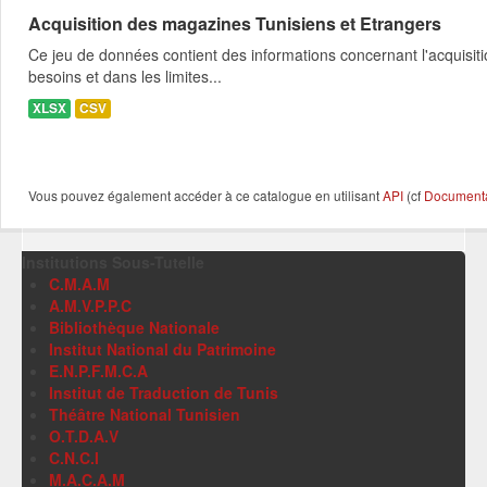
Acquisition des magazines Tunisiens et Etrangers
Ce jeu de données contient des informations concernant l'acquisit
besoins et dans les limites...
XLSX
CSV
Vous pouvez également accéder à ce catalogue en utilisant
API
(cf
Documentat
Institutions Sous-Tutelle
C.M.A.M
A.M.V.P.P.C
Bibliothèque Nationale
Institut National du Patrimoine
E.N.P.F.M.C.A
Institut de Traduction de Tunis
Théâtre National Tunisien
O.T.D.A.V
C.N.C.I
M.A.C.A.M