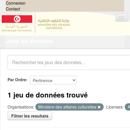
Connexion
Contact
Jeux de données
Jeux de données
Organisations
Groupes
Demandes
0
Par Ordre
À propos
1 jeu de données trouvé
Organisations:
Minstère des affaires culturelles
Licenses:
A
Filtrer les resultats