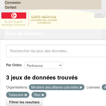
Connexion
Contact
Jeux de données
Jeux de données
Organisations
Groupes
Demandes
0
Par Ordre
À propos
3 jeux de données trouvés
Organisations:
Minstère des affaires culturelles
Licenses:
A
Tataouine
Sfax
Filtrer les resultats