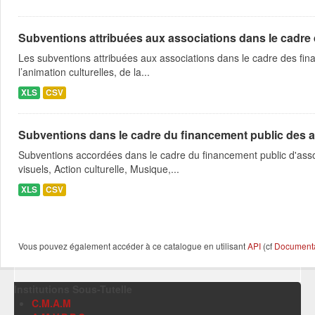
Subventions attribuées aux associations dans le cadre
Les subventions attribuées aux associations dans le cadre des fina
l’animation culturelles, de la...
XLS
CSV
Subventions dans le cadre du financement public des a
Subventions accordées dans le cadre du financement public d'asso
visuels, Action culturelle, Musique,...
XLS
CSV
Vous pouvez également accéder à ce catalogue en utilisant
API
(cf
Documentat
Institutions Sous-Tutelle
C.M.A.M