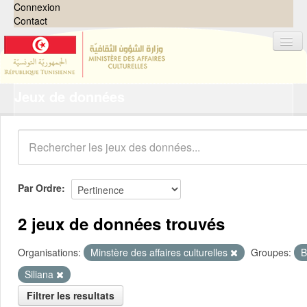
Connexion
Contact
Jeux de données
Jeux de données
Organisations
Groupes
Demandes
0
Par Ordre
À propos
2 jeux de données trouvés
Organisations:
Minstère des affaires culturelles
Groupes:
B
Siliana
Filtrer les resultats