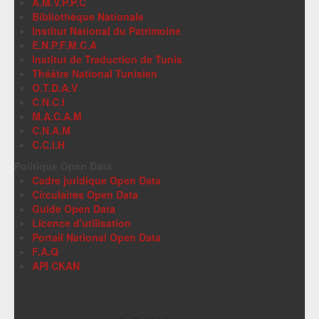
A.M.V.P.P.C
Bibliothèque Nationale
Institut National du Patrimoine
E.N.P.F.M.C.A
Institut de Traduction de Tunis
Théâtre National Tunisien
O.T.D.A.V
C.N.C.I
M.A.C.A.M
C.N.A.M
C.C.I.H
Politique Open Data
Cadre juridique Open Data
Circulaires Open Data
Guide Open Data
Licence d'utilisation
Portail National Open Data
F.A.Q
API CKAN