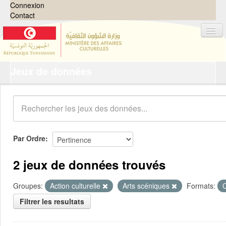
Connexion
Contact
Jeux de données
Jeux de données
Organisations
Groupes
Demandes
0
Par Ordre
À propos
2 jeux de données trouvés
Groupes:
Action culturelle
Arts scéniques
Formats:
Filtrer les resultats