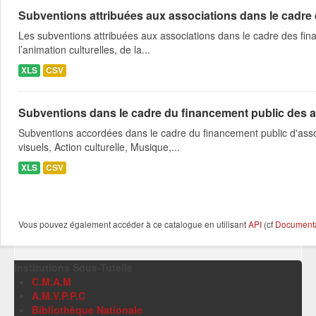
Subventions attribuées aux associations dans le cadre
Les subventions attribuées aux associations dans le cadre des fina
l’animation culturelles, de la...
XLS
CSV
Subventions dans le cadre du financement public des a
Subventions accordées dans le cadre du financement public d'asso
visuels, Action culturelle, Musique,...
XLS
CSV
Vous pouvez également accéder à ce catalogue en utilisant
API
(cf
Documentat
Institutions Sous-Tutelle
C.M.A.M
A.M.V.P.P.C
Bibliothèque Nationale