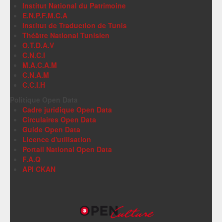
Institut National du Patrimoine
E.N.P.F.M.C.A
Institut de Traduction de Tunis
Théâtre National Tunisien
O.T.D.A.V
C.N.C.I
M.A.C.A.M
C.N.A.M
C.C.I.H
Politique Open Data
Cadre juridique Open Data
Circulaires Open Data
Guide Open Data
Licence d'utilisation
Portail National Open Data
F.A.Q
API CKAN