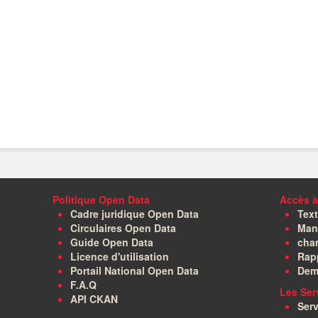
Politique Open Data
Accès à
Cadre juridique Open Data
Text
Circulaires Open Data
Manu
Guide Open Data
char
Licence d'utilisation
Rapp
Portail National Open Data
Dem
F.A.Q
Les Ser
API CKAN
Serv