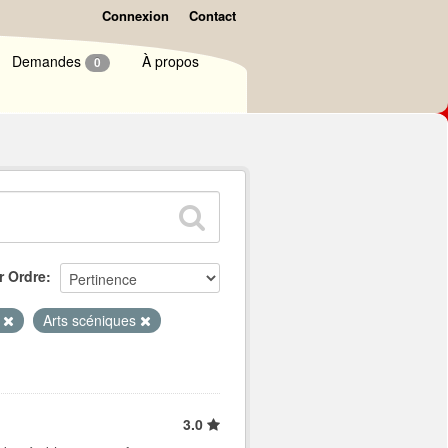
Connexion
Contact
Demandes
À propos
0
r Ordre
e
Arts scéniques
3.0