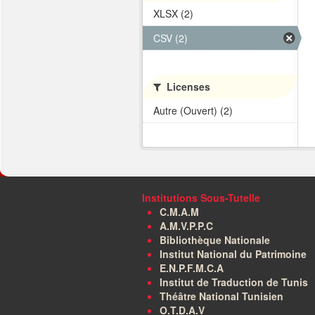
XLSX (2)
CSV (2)
Licenses
Autre (Ouvert) (2)
Institutions Sous-Tutelle
C.M.A.M
A.M.V.P.P.C
Bibliothèque Nationale
Institut National du Patrimoine
E.N.P.F.M.C.A
Institut de Traduction de Tunis
Théâtre National Tunisien
O.T.D.A.V