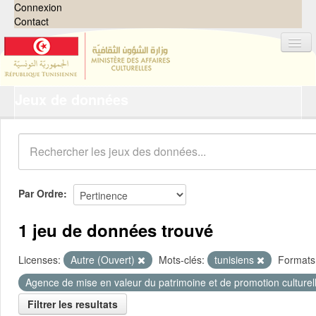
Connexion
Contact
Jeux de données
Jeux de données
Organisations
Groupes
Demandes
0
Par Ordre
À propos
1 jeu de données trouvé
Licenses:
Autre (Ouvert)
Mots-clés:
tunisiens
Formats
Agence de mise en valeur du patrimoine et de promotion culturel
Filtrer les resultats