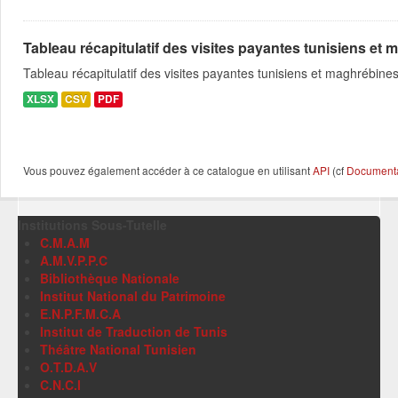
Tableau récapitulatif des visites payantes tunisiens et m
Tableau récapitulatif des visites payantes tunisiens et maghrébin
XLSX
CSV
PDF
Vous pouvez également accéder à ce catalogue en utilisant
API
(cf
Documentat
Institutions Sous-Tutelle
C.M.A.M
A.M.V.P.P.C
Bibliothèque Nationale
Institut National du Patrimoine
E.N.P.F.M.C.A
Institut de Traduction de Tunis
Théâtre National Tunisien
O.T.D.A.V
C.N.C.I