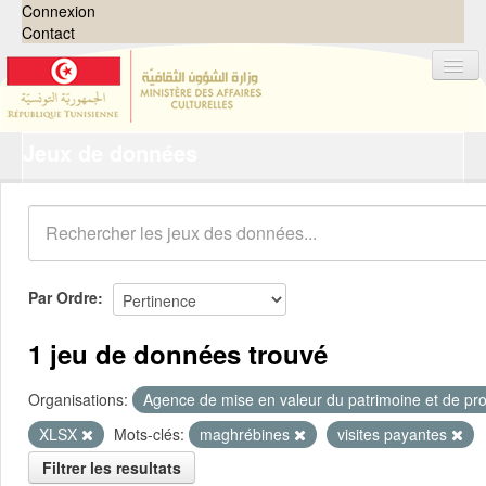
Connexion
Contact
Jeux de données
Jeux de données
Organisations
Groupes
Demandes
0
Par Ordre
À propos
1 jeu de données trouvé
Organisations:
Agence de mise en valeur du patrimoine et de pro
XLSX
Mots-clés:
maghrébines
visites payantes
Filtrer les resultats