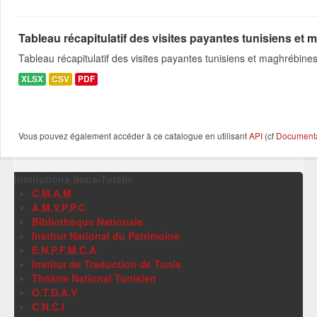
Tableau récapitulatif des visites payantes tunisiens et m
Tableau récapitulatif des visites payantes tunisiens et maghrébin
XLSX
CSV
PDF
Vous pouvez également accéder à ce catalogue en utilisant
API
(cf
Documentat
Institutions Sous-Tutelle
C.M.A.M
A.M.V.P.P.C
Bibliothèque Nationale
Institut National du Patrimoine
E.N.P.F.M.C.A
Institut de Traduction de Tunis
Théâtre National Tunisien
O.T.D.A.V
C.N.C.I