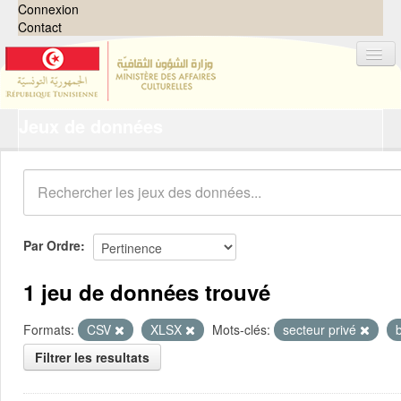
Connexion
Contact
Jeux de données
Jeux de données
Organisations
Groupes
Demandes
0
Par Ordre
À propos
1 jeu de données trouvé
Formats:
CSV
XLSX
Mots-clés:
secteur privé
Filtrer les resultats