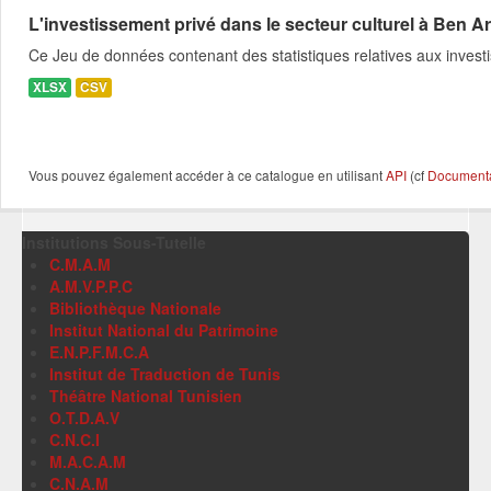
L'investissement privé dans le secteur culturel à Ben A
Ce Jeu de données contenant des statistiques relatives aux invest
XLSX
CSV
Vous pouvez également accéder à ce catalogue en utilisant
API
(cf
Documentat
Institutions Sous-Tutelle
C.M.A.M
A.M.V.P.P.C
Bibliothèque Nationale
Institut National du Patrimoine
E.N.P.F.M.C.A
Institut de Traduction de Tunis
Théâtre National Tunisien
O.T.D.A.V
C.N.C.I
M.A.C.A.M
C.N.A.M