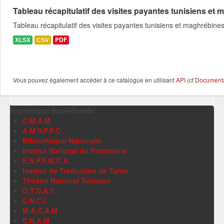
Tableau récapitulatif des visites payantes tunisiens et m
Tableau récapitulatif des visites payantes tunisiens et maghrébin
XLSX
CSV
PDF
Vous pouvez également accéder à ce catalogue en utilisant
API
(cf
Documentat
Institutions Sous-Tutelle
C.M.A.M
A.M.V.P.P.C
Bibliothèque Nationale
Institut National du Patrimoine
E.N.P.F.M.C.A
Institut de Traduction de Tunis
Théâtre National Tunisien
O.T.D.A.V
C.N.C.I
M.A.C.A.M
C.N.A.M