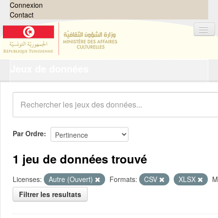
Connexion
Contact
Jeux de données
Jeux de données
Organisations
Groupes
Demandes
0
Par Ordre
À propos
1 jeu de données trouvé
Licenses:
Autre (Ouvert)
Formats:
CSV
XLSX
M
Filtrer les resultats